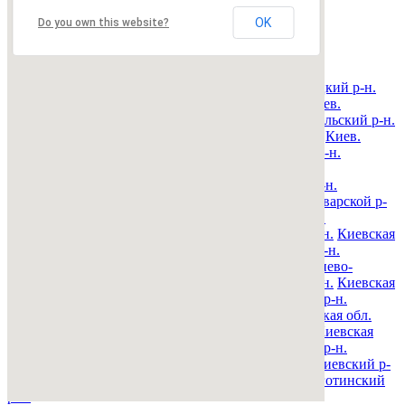
OK
Недвижимость Киева и области
Do you own this website?
© 2015-2025 Avizo
Запрос выполняется. Пожалуйта, подождите.
Все районы
Киев. Голосеевский р-н.
Киев. Дарницкий р-н.
Киев. Деснянский р-н.
Киев. Днепровский р-н.
Киев.
Оболонский р-н.
Киев. Печерский р-н.
Киев. Подольский р-н.
Киев. Святошинский р-н.
Киев. Соломенский р-н.
Киев.
Шевченковский р-н.
Киевская обл. Барышевский р-н.
Киевская обл. Белоцерковский р-н.
Киевская обл.
Богуславский р-н.
Киевская обл. Бориспольский р-н.
Киевская обл. Бородянский р-н.
Киевская обл. Броварской р-
н.
Киевская обл. Васильковский р-н.
Киевская обл.
Володарский р-н.
Киевская обл. Вышгородский р-н.
Киевская
обл. Згуровский р-н.
Киевская обл. Иванковский р-н.
Киевская обл. Кагарлыкский р-н.
Киевская обл. Киево-
Святошинский р-н.
Киевская обл. Макаровский р-н.
Киевская
обл. Мироновский р-н.
Киевская обл. Обуховский р-н.
Киевская обл. Переяслав-Хмельницкий р-н.
Киевская обл.
Полесский р-н.
Киевская обл. Ракитнянский р-н.
Киевская
обл. Сквирский р-н.
Киевская обл. Ставищенский р-н.
Киевская обл. Таращанский р-н.
Киевская обл. Тетиевский р-
н.
Киевская обл. Фастовский р-н.
Киевская обл. Яготинский
р-н.