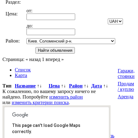
Раздел:
от:
Цена:
до:
Район:
Страница:
« назад
1
вперед »
Список
Гаражи,
Карта
стоянки
Продам
Тип
Название
↑↓
Цена
↑↓
Район
↑↓
Дата
↑↓
/ куплю
К сожалению, по вашему запросу ничего не
Аренда
найдено. Попробуйте
изменить район
или
изменить критерии поиска
.
Всего
0
объявлений.
Страница:
« назад
1
вперед »
This page can't load Google Maps
Все рубрики
|
Подать объявление
|
Найти
correctly.
объявления
|
Добавить в закладки
|
Обратная связь