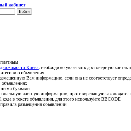
ый кабинет
есплатным
едвижимости Киева
, необходимо указывать достоверную контак
категорию объявления
 размещенную Вам информацию, если она не соответствует опре
в объявлениях
авными буквами
рсональную частную информацию, противоречащую законодатель
l кода в тексте объявления, для этого используйте BBCODE
ь правила размещения объявлений