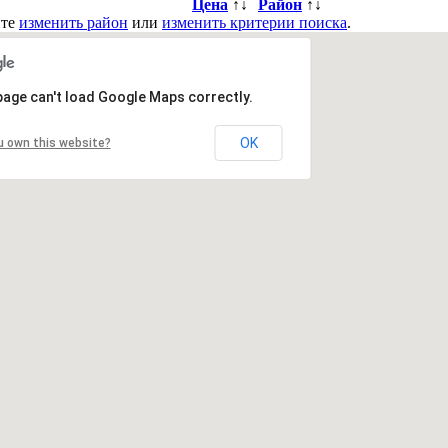
Цена
↑↓
Район
↑↓
йте
изменить район
или
изменить критерии поиска
.
page can't load Google Maps correctly.
вить в закладки
|
Обратная связь
OK
u own this website?
в. Деснянский р-н.
Киев. Днепровский р-н.
Киев. Оболонский р-
ий р-н.
Киевская обл. Барышевский р-н.
Киевская обл. Белоцерк
бл. Броварской р-н.
Киевская обл. Васильковский р-н.
Киевская 
Киевская обл. Кагарлыкский р-н.
Киевская обл. Киево-Святошин
. Переяслав-Хмельницкий р-н.
Киевская обл. Полесский р-н.
Кие
-н.
Киевская обл. Тетиевский р-н.
Киевская обл. Фастовский р-н