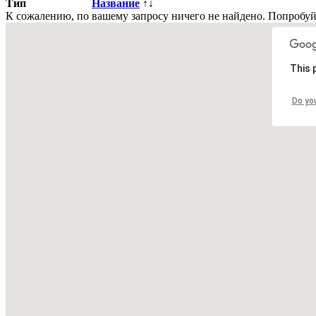
Тип
Название
↑↓
К сожалению, по вашему запросу ничего не найдено. Попробу
Всего
0
объявлений.
Страница:
« назад
1
вперед »
This 
Все рубрики
|
Подать объявление
|
Найти объявления
|
Доба
Do yo
Недвижимость Киева и области
© 2015-2025 Avizo
Запрос выполняется. Пожалуйта, подождите.
Все районы
Киев. Голосеевский р-н.
Киев. Дарницкий р-н.
Кие
Святошинский р-н.
Киев. Соломенский р-н.
Киев. Шевченковск
Бориспольский р-н.
Киевская обл. Бородянский р-н.
Киевская о
Киевская обл. Згуровский р-н.
Киевская обл. Иванковский р-н.
Мироновский р-н.
Киевская обл. Обуховский р-н.
Киевская обл
Киевская обл. Ставищенский р-н.
Киевская обл. Таращанский р