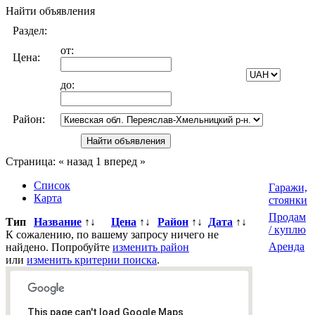
Найти объявления
Раздел:
от:
Цена:
до:
Район:
Страница:
« назад
1
вперед »
Список
Гаражи,
Карта
стоянки
Продам
Тип
Название
↑↓
Цена
↑↓
Район
↑↓
Дата
↑↓
/ куплю
К сожалению, по вашему запросу ничего не
Аренда
найдено. Попробуйте
изменить район
или
изменить критерии поиска
.
Всего
0
объявлений.
Страница:
« назад
1
вперед »
This page can't load Google Maps