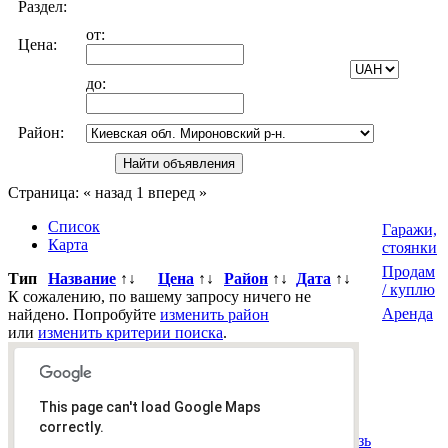
Раздел:
от:
Цена:
до:
Район:
Страница:
« назад
1
вперед »
Список
Гаражи,
Карта
стоянки
Продам
Тип
Название
↑↓
Цена
↑↓
Район
↑↓
Дата
↑↓
/ куплю
К сожалению, по вашему запросу ничего не
Аренда
найдено. Попробуйте
изменить район
или
изменить критерии поиска
.
Всего
0
объявлений.
Страница:
« назад
1
вперед »
This page can't load Google Maps
Все рубрики
|
Подать объявление
|
Найти
correctly.
объявления
|
Добавить в закладки
|
Обратная связь