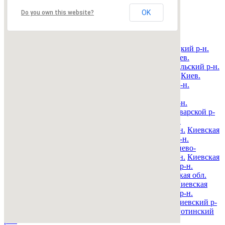
OK
Недвижимость Киева и области
Do you own this website?
© 2015-2025 Avizo
Запрос выполняется. Пожалуйта, подождите.
Все районы
Киев. Голосеевский р-н.
Киев. Дарницкий р-н.
Киев. Деснянский р-н.
Киев. Днепровский р-н.
Киев.
Оболонский р-н.
Киев. Печерский р-н.
Киев. Подольский р-н.
Киев. Святошинский р-н.
Киев. Соломенский р-н.
Киев.
Шевченковский р-н.
Киевская обл. Барышевский р-н.
Киевская обл. Белоцерковский р-н.
Киевская обл.
Богуславский р-н.
Киевская обл. Бориспольский р-н.
Киевская обл. Бородянский р-н.
Киевская обл. Броварской р-
н.
Киевская обл. Васильковский р-н.
Киевская обл.
Володарский р-н.
Киевская обл. Вышгородский р-н.
Киевская
обл. Згуровский р-н.
Киевская обл. Иванковский р-н.
Киевская обл. Кагарлыкский р-н.
Киевская обл. Киево-
Святошинский р-н.
Киевская обл. Макаровский р-н.
Киевская
обл. Мироновский р-н.
Киевская обл. Обуховский р-н.
Киевская обл. Переяслав-Хмельницкий р-н.
Киевская обл.
Полесский р-н.
Киевская обл. Ракитнянский р-н.
Киевская
обл. Сквирский р-н.
Киевская обл. Ставищенский р-н.
Киевская обл. Таращанский р-н.
Киевская обл. Тетиевский р-
н.
Киевская обл. Фастовский р-н.
Киевская обл. Яготинский
р-н.