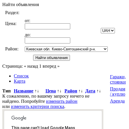
Найти объявления
Раздел:
от:
Цена:
до:
Район:
Страница:
« назад
1
вперед »
Список
Гаражи,
Карта
стоянки
Продам
Тип
Название
↑↓
Цена
↑↓
Район
↑↓
Дата
↑↓
/ куплю
К сожалению, по вашему запросу ничего не
Аренда
найдено. Попробуйте
изменить район
или
изменить критерии поиска
.
Всего
0
объявлений.
Страница:
« назад
1
вперед »
This page can't load Google Maps