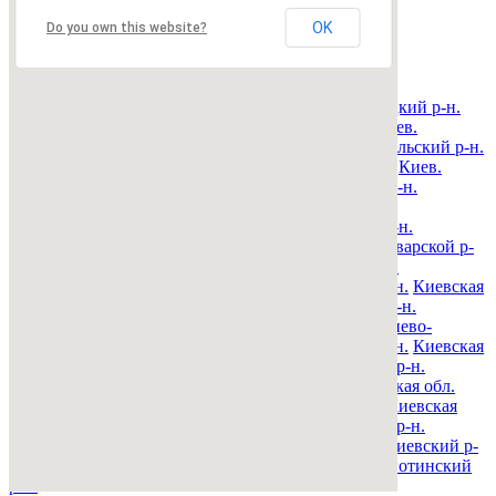
OK
Недвижимость Киева и области
Do you own this website?
© 2015-2025 Avizo
Запрос выполняется. Пожалуйта, подождите.
Все районы
Киев. Голосеевский р-н.
Киев. Дарницкий р-н.
Киев. Деснянский р-н.
Киев. Днепровский р-н.
Киев.
Оболонский р-н.
Киев. Печерский р-н.
Киев. Подольский р-н.
Киев. Святошинский р-н.
Киев. Соломенский р-н.
Киев.
Шевченковский р-н.
Киевская обл. Барышевский р-н.
Киевская обл. Белоцерковский р-н.
Киевская обл.
Богуславский р-н.
Киевская обл. Бориспольский р-н.
Киевская обл. Бородянский р-н.
Киевская обл. Броварской р-
н.
Киевская обл. Васильковский р-н.
Киевская обл.
Володарский р-н.
Киевская обл. Вышгородский р-н.
Киевская
обл. Згуровский р-н.
Киевская обл. Иванковский р-н.
Киевская обл. Кагарлыкский р-н.
Киевская обл. Киево-
Святошинский р-н.
Киевская обл. Макаровский р-н.
Киевская
обл. Мироновский р-н.
Киевская обл. Обуховский р-н.
Киевская обл. Переяслав-Хмельницкий р-н.
Киевская обл.
Полесский р-н.
Киевская обл. Ракитнянский р-н.
Киевская
обл. Сквирский р-н.
Киевская обл. Ставищенский р-н.
Киевская обл. Таращанский р-н.
Киевская обл. Тетиевский р-
н.
Киевская обл. Фастовский р-н.
Киевская обл. Яготинский
р-н.