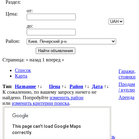
Раздел:
от:
Цена:
до:
Район:
Страница:
« назад
1
вперед »
Список
Гаражи,
Карта
стоянки
Продам
Тип
Название
↑↓
Цена
↑↓
Район
↑↓
Дата
↑↓
/ куплю
К сожалению, по вашему запросу ничего не
Аренда
найдено. Попробуйте
изменить район
или
изменить критерии поиска
.
Всего
0
объявлений.
Страница:
« назад
1
вперед »
This page can't load Google Maps
Все рубрики
|
Подать объявление
|
Найти
correctly.
объявления
|
Добавить в закладки
|
Обратная связь