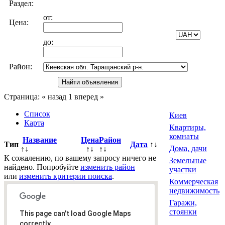
Раздел:
от:
Цена:
до:
Район:
Страница:
« назад
1
вперед »
Список
Киев
Карта
Квартиры,
комнаты
Название
Цена
Район
Тип
Дата
↑↓
Дома, дачи
↑↓
↑↓
↑↓
К сожалению, по вашему запросу ничего не
Земельные
найдено. Попробуйте
изменить район
участки
или
изменить критерии поиска
.
Коммерческая
недвижимость
Гаражи,
стоянки
This page can't load Google Maps
correctly.