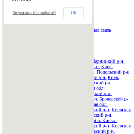
Всего
0
объявлений.
OK
Do you own this website?
Страница:
« назад
1
вперед »
Все рубрики
|
Подать объявление
|
Найти
объявления
|
Добавить в закладки
|
Обратная связь
Недвижимость Киева и области
© 2015-2025 Avizo
Запрос выполняется. Пожалуйта, подождите.
Все районы
Киев. Голосеевский р-н.
Киев. Дарницкий р-н.
Киев. Деснянский р-н.
Киев. Днепровский р-н.
Киев.
Оболонский р-н.
Киев. Печерский р-н.
Киев. Подольский р-н.
Киев. Святошинский р-н.
Киев. Соломенский р-н.
Киев.
Шевченковский р-н.
Киевская обл. Барышевский р-н.
Киевская обл. Белоцерковский р-н.
Киевская обл.
Богуславский р-н.
Киевская обл. Бориспольский р-н.
Киевская обл. Бородянский р-н.
Киевская обл. Броварской р-
н.
Киевская обл. Васильковский р-н.
Киевская обл.
Володарский р-н.
Киевская обл. Вышгородский р-н.
Киевская
обл. Згуровский р-н.
Киевская обл. Иванковский р-н.
Киевская обл. Кагарлыкский р-н.
Киевская обл. Киево-
Святошинский р-н.
Киевская обл. Макаровский р-н.
Киевская
обл. Мироновский р-н.
Киевская обл. Обуховский р-н.