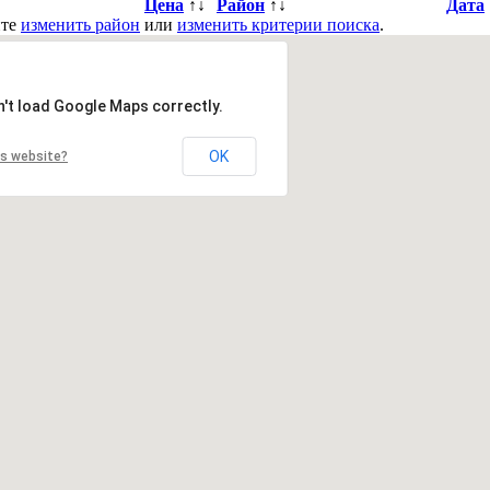
Цена
↑↓
Район
↑↓
Дата
йте
изменить район
или
изменить критерии поиска
.
n't load Google Maps correctly.
OK
is website?
вить в закладки
|
Обратная связь
в. Деснянский р-н.
Киев. Днепровский р-н.
Киев. Оболонский р-
ий р-н.
Киевская обл. Барышевский р-н.
Киевская обл. Белоцерк
бл. Броварской р-н.
Киевская обл. Васильковский р-н.
Киевская 
Киевская обл. Кагарлыкский р-н.
Киевская обл. Киево-Святошин
. Переяслав-Хмельницкий р-н.
Киевская обл. Полесский р-н.
Кие
-н.
Киевская обл. Тетиевский р-н.
Киевская обл. Фастовский р-н