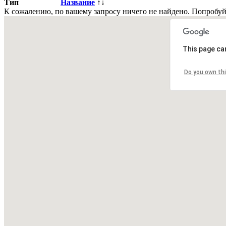
Тип
Название
↑↓
К сожалению, по вашему запросу ничего не найдено. Попробу
This page ca
Всего
0
объявлений.
Do you own th
Страница:
« назад
1
вперед »
Все рубрики
|
Подать объявление
|
Найти объявления
|
Доба
Недвижимость Киева и области
© 2015-2025 Avizo
Запрос выполняется. Пожалуйта, подождите.
Все районы
Киев. Голосеевский р-н.
Киев. Дарницкий р-н.
Кие
Святошинский р-н.
Киев. Соломенский р-н.
Киев. Шевченковск
Бориспольский р-н.
Киевская обл. Бородянский р-н.
Киевская о
Киевская обл. Згуровский р-н.
Киевская обл. Иванковский р-н.
Мироновский р-н.
Киевская обл. Обуховский р-н.
Киевская обл
Киевская обл. Ставищенский р-н.
Киевская обл. Таращанский р