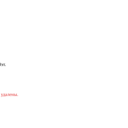
эт.
 удалены.