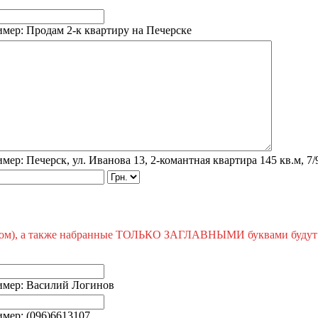
мер: Продам 2-к квартиру на Печерске
мер: Печерск, ул. Иванова 13, 2-комантная квартира 145 кв.м, 7/9
оном), а также набранные ТОЛЬКО ЗАГЛАВНЫМИ буквами будут
имер: Василий Логинов
мер: (096)6613107