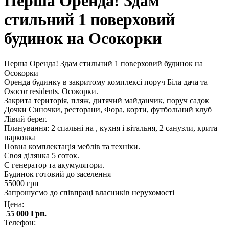
Перша Оренда! Здам
стильний 1 поверховий
будинок на Осокорки
Перша Оренда! Здам стильний 1 поверховий будинок на
Осокорки
Оренда будинку в закритому комплексі поруч Біла дача та
Osocor residents. Осокорки.
Закрита територія, пляж, дитячий майданчик, поруч садок
Дочки Синочки, ресторани, Фора, корти, футбольний клуб
Лівий берег.
Планування: 2 спальні на , кухня і вітальня, 2 санузли, крита
парковка
Повна комплектація меблів та техніки.
Своя ділянка 5 соток.
Є генератор та акумулятори.
Будинок готовий до заселення
55000 грн
Запрошуємо до співпраці власників нерухомості
Цена:
55 000 Грн.
Телефон: