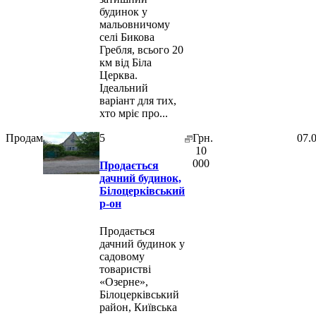
будинок у
мальовничому
селі Бикова
Гребля, всього 20
км від Біла
Церква.
Ідеальний
варіант для тих,
хто мріє про...
Продам
5
Грн.
07.
10
000
Продається
дачний будинок,
Білоцерківський
р-он
Продається
дачний будинок у
садовому
товаристві
«Озерне»,
Білоцерківський
район, Київська