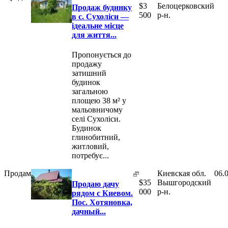
$
3
Белоцерковский
Продаж будинку
500
р-н.
в с. Сухоліси —
ідеальне місце
для життя...
Пропонується до
продажу
затишний
будинок
загальною
площею 38 м² у
мальовничому
селі Сухоліси.
Будинок
глинобитний,
житловий,
потребує...
Продам
Киевская обл.
06.
$
35
Вышгородский
Продаю дачу
000
р-н.
рядом с Киевом.
Пос. Хотяновка,
дачный...