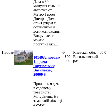
Дача в 30
минутах езды на
автобусе от
Метро Героев
Днепра. Дом
стоит рядом с
остановкой и
домиком охраны.
Вокруг лес и
можно
прогуливаясь...
Продам
Киевская обл.
05.
$
20
Васильковский
1014632 продаж
000
р-н.
1-к дача
Обухівський,
Васильків,
20000 $
Продається дача
в садовому
товаристві
Мічурінець. На
земельній ділянці
4 сотки