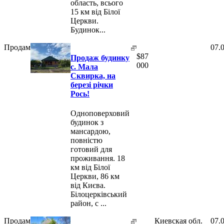
область, всього
15 км від Білої
Церкви.
Будинок...
Продам
07.
$
87
Продаж будинку
000
с. Мала
Сквирка, на
березі річки
Рось!
Одноповерховий
будинок з
мансардою,
повністю
готовий для
проживання. 18
км від Білої
Церкви, 86 км
від Києва.
Білоцерківський
район, с ...
Продам
Киевская обл.
07.