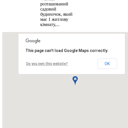
розташований
садовий
будиночок, який
має 1 житлову
кімнату,...
Всего
9
объявлений.
Страница:
« назад
1
вперед »
This page can't load Google Maps correctly.
Все рубрики
|
Подать объявление
|
Найти
объявления
|
Добавить в закладки
|
Обратная связь
OK
Do you own this website?
Недвижимость Киева и области
© 2015-2025 Avizo
Запрос выполняется. Пожалуйта, подождите.
Все районы
Киев. Голосеевский р-н.
Киев. Дарницкий р-н.
Киев. Деснянский р-н.
Киев. Днепровский р-н.
Киев.
Оболонский р-н.
Киев. Печерский р-н.
Киев. Подольский р-н.
Киев. Святошинский р-н.
Киев. Соломенский р-н.
Киев.
Шевченковский р-н.
Киевская обл. Барышевский р-н.
Киевская обл. Белоцерковский р-н.
Киевская обл.
Богуславский р-н.
Киевская обл. Бориспольский р-н.
Киевская обл. Бородянский р-н.
Киевская обл. Броварской р-