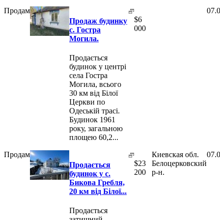
Продам
07.
$
6
Продаж будинку
000
с. Гостра
Могила.
Продається
будинок у центрі
села Гостра
Могила, всього
30 км від Білої
Церкви по
Одеській трасі.
Будинок 1961
року, загальною
площею 60,2...
Продам
Киевская обл.
07.
$
23
Белоцерковский
Продається
200
р-н.
будинок у с.
Бикова Гребля,
20 км від Білої...
Продається
затишний