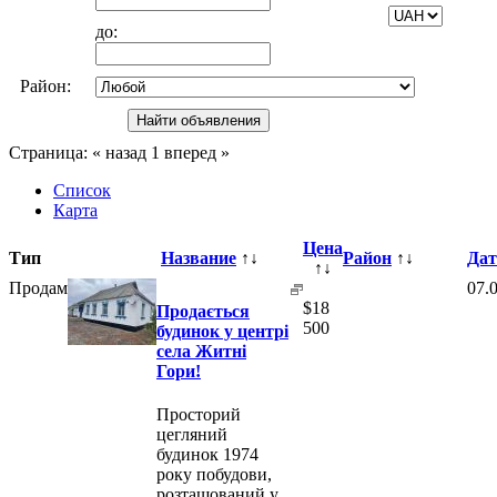
до:
Район:
Страница:
« назад
1
вперед »
Список
Карта
Цена
Тип
Название
↑↓
Район
↑↓
Дат
↑↓
Продам
07.
$
18
Продається
500
будинок у центрі
села Житні
Гори!
Просторий
цегляний
будинок 1974
року побудови,
розташований у