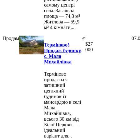
самому центрі
села. Загальна
площа — 74,3 м²
Житлова — 59,9
м² 4 кімнати,...
Продам
07.
$
27
Терміново!
000
Продаж будинку,
с. Мала
Михайлівка
Терміново
продається
затишний
цегляний
будинок із
мансардою в селі
Мала
Михайлівка,
всього 30 км від
Білої Церкви —
ідеальний
варіант для...