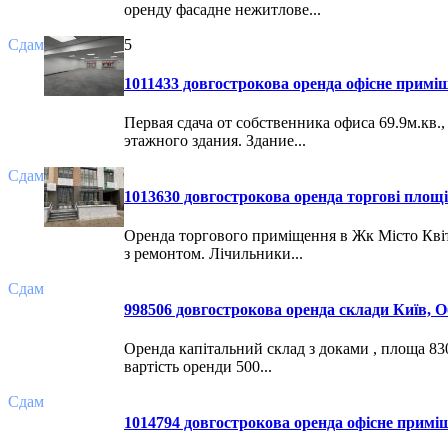
оренду фасадне нежитлове...
Сдам
5
1011433 довгострокова оренда офісне приміщ
Первая сдача от собственника офиса 69.9м.кв.
этажного здания. Здание...
Сдам
1013630 довгострокова оренда торгові площі 
Оренда торгового приміщення в Жк Місто Квітів
з ремонтом. Лічильники...
Сдам
998506 довгострокова оренда склади Київ, О
Оренда капітальний склад з доками , площа 830 
вартість оренди 500...
Сдам
1014794 довгострокова оренда офісне приміщ