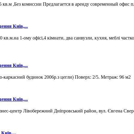
5 кв.м ,Без комиссии Предлагается в аренду современный офис 
ення Київ,...
кв.м.на 1-ому офісі,4 кімнати, два санвузли, кухня, меблі частко
ення Київ,...
о-каркасний будинок 2006р.з цегли) Поверх: 2/5. Метраж: 96 м2
ення Київ,...
Бізнес-центр Лівобережний Дніпровський район, вул. Євгена Све
Київ,...