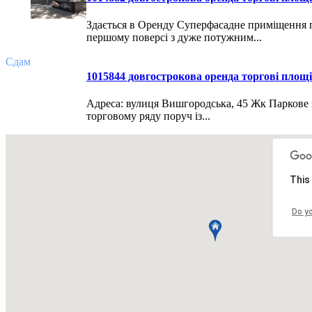
Здається в Оренду Суперфасадне приміщення 
першому поверсі з дуже потужним...
Сдам
1015844 довгострокова оренда торгові площі 
Адреса: вулиця Вишгородська, 45 Жк Паркове 
торговому ряду поруч із...
Всего
13
объявлений.
Страница:
« назад
1
вперед »
This
Все рубрики
|
Подать объявление
|
Найти объявления
|
Доба
Недвижимость Киева и области
Do y
© 2015-2025 Avizo
Запрос выполняется. Пожалуйта, подождите.
Все районы
Киев. Голосеевский р-н.
Киев. Дарницкий р-н.
Кие
Святошинский р-н.
Киев. Соломенский р-н.
Киев. Шевченковск
Бориспольский р-н.
Киевская обл. Бородянский р-н.
Киевская о
Киевская обл. Згуровский р-н.
Киевская обл. Иванковский р-н.
Мироновский р-н.
Киевская обл. Обуховский р-н.
Киевская обл