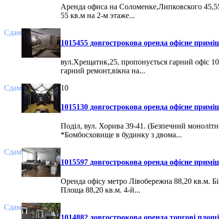
Аренда офиса на Соломенке,Липковского 45,5
55 кв.м на 2-м этаже...
Сдам
1015455 довгострокова оренда офісне приміщ
вул.Хрещатик,25, пропонується гарний офіс 100 
гарний ремонт,вікна на...
Сдам
10
1015130 довгострокова оренда офісне приміщ
Поділ, вул. Хорива 39-41. (Безпечний монолітн
*Бомбосховище в будинку з двома...
Сдам
1015597 довгострокова оренда офісне приміщ
Оренда офісу метро Лівобережна 88,20 кв.м. 
Площа 88,20 кв.м. 4-й...
Сдам
1014882 довгострокова оренда торгові площі 