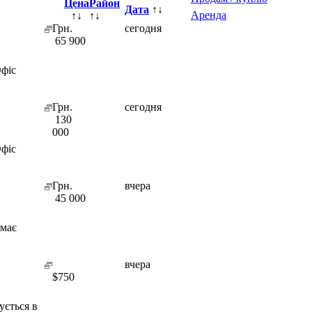
Цена
Район
Дата
↑↓
Аренда
↑↓
↑↓
Грн.
сегодня
65 900
Офіс
Грн.
сегодня
130
000
Офіс
Грн.
вчера
45 000
 має
вчера
$
750
ується в