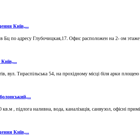
ення Київ,...
, в Бц по адресу Глубочицкая,17. Офис расположен на 2- ом этаже
Київ,...
, вул. Тираспільська 54, на прохідному місці біля арки площею 
болонський,...
кв.м , підлога наливна, вода, каналізація, санвузол, офісні прим
ення Київ,...