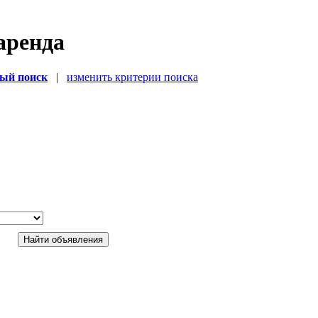
аренда
ый поиск
|
изменить критерии поиска