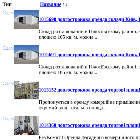
Тип
Название
↑↓
Сдам
1015690 довгострокова оренда склади Київ, П
Склад розташований в Голосіївському районі. 
площею 105 кв. м. можна...
Сдам
1015691 довгострокова оренда склади Київ, П
Склад розташований в Голосіївському районі. 
площею 105 кв. м. можна...
Сдам
1013152 довгострокова оренда торгові площі 
Пропонується в оренду комерційне приміщення
окремий вхід, загальна площа...
Сдам
1014360 довгострокова оренда торгові площі 
Без Комісії! Оренда фасадного комерційного 