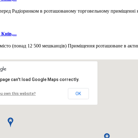
перед Радіоринком в розташованому торговельному приміщенні 
Київ,...
місто (понад 12 500 мешканців) Приміщення розташоване в акт
 page can't load Google Maps correctly.
вить в закладки
|
Обратная связь
OK
ou own this website?
в. Деснянский р-н.
Киев. Днепровский р-н.
Киев. Оболонский р-
ий р-н.
Киевская обл. Барышевский р-н.
Киевская обл. Белоцерк
бл. Броварской р-н.
Киевская обл. Васильковский р-н.
Киевская 
Киевская обл. Кагарлыкский р-н.
Киевская обл. Киево-Святошин
. Переяслав-Хмельницкий р-н.
Киевская обл. Полесский р-н.
Кие