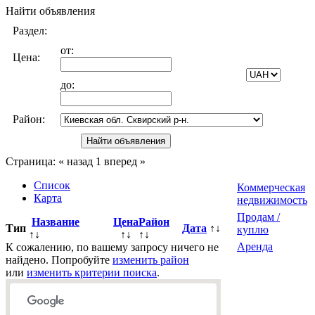
Найти объявления
Раздел:
от:
Цена:
до:
Район:
Страница:
« назад
1
вперед »
Список
Коммерческая
Карта
недвижимость
Продам /
Название
Цена
Район
Тип
Дата
↑↓
куплю
↑↓
↑↓
↑↓
Аренда
К сожалению, по вашему запросу ничего не
найдено. Попробуйте
изменить район
или
изменить критерии поиска
.
Всего
0
объявлений.