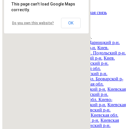
Страница:
« назад
1
вперед »
This page can't load Google Maps
Все рубрики
|
Подать объявление
|
Найти
correctly.
объявления
|
Добавить в закладки
|
Обратная связь
Недвижимость Киева и области
OK
Do you own this website?
© 2015-2025 Avizo
Запрос выполняется. Пожалуйта, подождите.
Все районы
Киев. Голосеевский р-н.
Киев. Дарницкий р-н.
Киев. Деснянский р-н.
Киев. Днепровский р-н.
Киев.
Оболонский р-н.
Киев. Печерский р-н.
Киев. Подольский р-н.
Киев. Святошинский р-н.
Киев. Соломенский р-н.
Киев.
Шевченковский р-н.
Киевская обл. Барышевский р-н.
Киевская обл. Белоцерковский р-н.
Киевская обл.
Богуславский р-н.
Киевская обл. Бориспольский р-н.
Киевская обл. Бородянский р-н.
Киевская обл. Броварской р-
н.
Киевская обл. Васильковский р-н.
Киевская обл.
Володарский р-н.
Киевская обл. Вышгородский р-н.
Киевская
обл. Згуровский р-н.
Киевская обл. Иванковский р-н.
Киевская обл. Кагарлыкский р-н.
Киевская обл. Киево-
Святошинский р-н.
Киевская обл. Макаровский р-н.
Киевская
обл. Мироновский р-н.
Киевская обл. Обуховский р-н.
Киевская обл. Переяслав-Хмельницкий р-н.
Киевская обл.
Полесский р-н.
Киевская обл. Ракитнянский р-н.
Киевская
обл. Сквирский р-н.
Киевская обл. Ставищенский р-н.