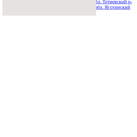
Киевская обл. Таращанский р-н.
Киевская обл. Тетиевский р-
н.
Киевская обл. Фастовский р-н.
Киевская обл. Яготинский
р-н.