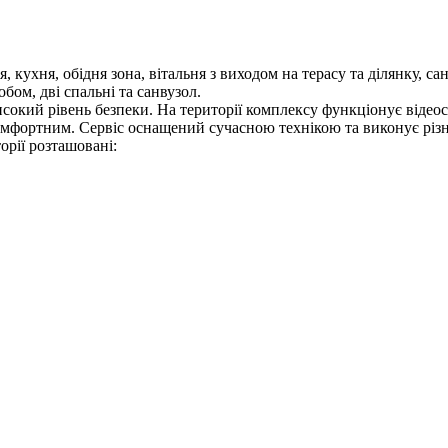
 кухня, обідня зона, вітальня з виходом на терасу та ділянку, сан
бом, дві спальні та санвузол.
сокий рівень безпеки. На території комплексу функціонує відео
омфортним. Сервіс оснащений сучасною технікою та виконує різні
рії розташовані: