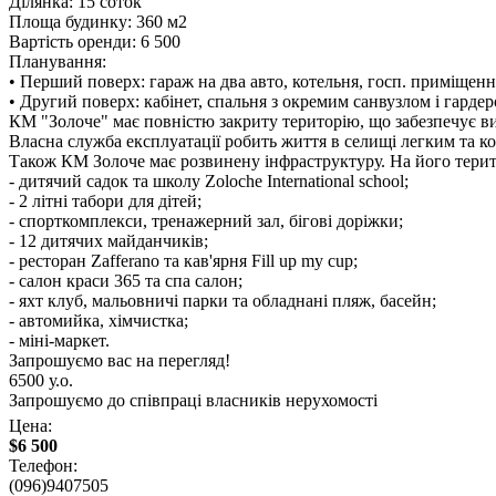
Ділянка: 15 соток
Площа будинку: 360 м2
Вартість оренди: 6 500
Планування:
• Перший поверх: гараж на два авто, котельня, госп. приміщення,
• Другий поверх: кабінет, спальня з окремим санвузлом і гардеро
КМ "Золоче" має повністю закриту територію, що забезпечує ви
Власна служба експлуатації робить життя в селищі легким та к
Також КМ Золоче має розвинену інфраструктуру. На його терито
- дитячий садок та школу Zoloche International school;
- 2 літні табори для дітей;
- спорткомплекси, тренажерний зал, бігові доріжки;
- 12 дитячих майданчиків;
- ресторан Zafferano та кав'ярня Fill up my cup;
- салон краси 365 та спа салон;
- яхт клуб, мальовничі парки та обладнані пляж, басейн;
- автомийка, хімчистка;
- міні-маркет.
Запрошуємо вас на перегляд!
6500 у.о.
Запрошуємо до співпраці власників нерухомості
Цена:
$6 500
Телефон:
(096)9407505