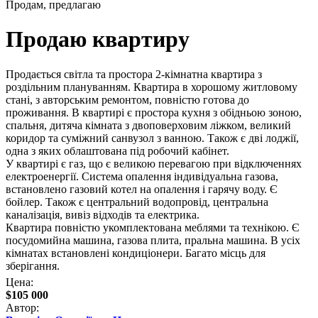
Продам, предлагаю
Продаю квартиру
Продається світла та простора 2-кімнатна квартира з
роздільним плануванням. Квартира в хорошому житловому
стані, з авторським ремонтом, повністю готова до
проживання. В квартирі є простора кухня з обідньою зоною,
спальня, дитяча кімната з двоповерховим ліжком, великий
коридор та суміжний санвузол з ванною. Також є дві лоджії,
одна з яких облаштована під робочий кабінет.
У квартирі є газ, що є великою перевагою при відключеннях
електроенергії. Система опалення індивідуальна газова,
встановлено газовий котел на опалення і гарячу воду. Є
бойлер. Також є центральний водопровід, центральна
каналізація, вивіз відходів та електрика.
Квартира повністю укомплектована меблями та технікою. Є
посудомийна машина, газова плита, пральна машина. В усіх
кімнатах встановлені кондиціонери. Багато місць для
зберігання.
Цена:
$105 000
Автор: