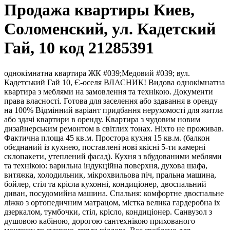
Продажа квартиры Киев,
Соломенский, ул. Кадетский
Гай, 10 код 21285391
однокімнатна квартира ЖК #039;Медовий #039; вул.
Кадетський Гай 10, Є-оселя ВЛАСНИК! Видова однокімнатна
квартира з меблями на замовлення та технікою. Документи
права власності. Готова для заселення або здавання в оренду
на 100% Відмінний варіант придбання нерухомості для житла
або здачі квартири в оренду. Квартира з чудовим новим
дизайнерським ремонтом в світлих тонах. Ніхто не проживав.
Фактична площа 45 кв.м. Простора кухня 15 кв.м. (балкон
обєднаний із кухнею, поставлені нові якісні 5-ти камерні
склопакети, утеплений фасад). Кухня з вбудованими меблями
та технікою: варильна індукційна поверхня, духова шафа,
витяжка, холодильник, мікрохвильова піч, пральна машина,
бойлер, стіл та крісла кухонні, кондиціонер, двоспальний
диван, посудомийна машина. Спальня: комфортне двоспальне
ліжко з ортопедичним матрацом, містка велика гардеробна іх
дзеркалом, тумбочки, стіл, крісло, кондиціонер. Санвузол з
душовою кабіною, дорогою сантехнікою прихованого