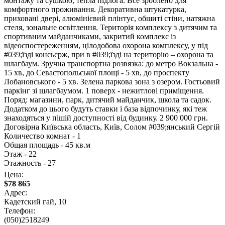
монтажу та сушкою, тепла підлога. Все зроблено для
комфортного проживання. Декоративна штукатурка,
приховані двері, алюмінієвий плінтус, обшиті стіни, натяжна
стеля, зональне освітлення. Територія комплексу з дитячим та
спортивним майданчиками, закритий комплекс із
відеоспостереженням, цілодобова охорона комплексу, у під
#039;їзді консьєрж, при в #039;їзді на територію – охорона та
шлагбаум. Зручна транспортна розвязка: до метро Вокзальна -
15 хв, до Севастопольської площі - 5 хв, до проспекту
Лобановського - 5 хв. Зелена паркова зона з озером. Гостьовий
паркінг зі шлагбаумом. 1 поверх - нежитлові приміщення.
Поряд: магазини, парк, дитячий майданчик, школа та садок.
Додатком до цього будуть ставки і база відпочинку, які теж
знаходяться у пішій доступності від будинку. 2 900 000 грн.
Договірна Київська область, Київ, Солом #039;янський Сергій
Количество комнат - 1
Общая площадь - 45 кв.м
Этаж - 22
Этажность - 27
Цена:
$78 865
Адрес:
Кадетский гай, 10
Телефон:
(050)2518249