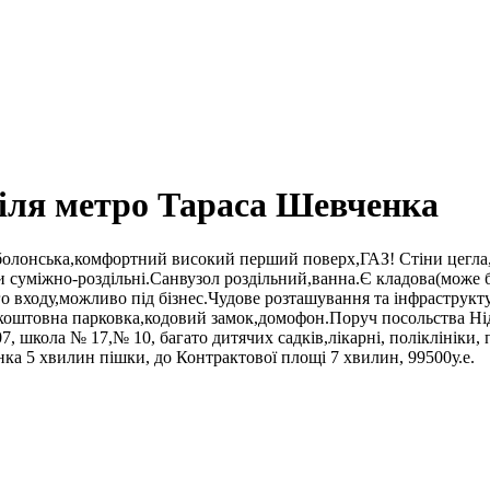
біля метро Тараса Шевченка
болонська,комфортний високий перший поверх,ГАЗ! Стіни цегла,
ати суміжно-роздільні.Санвузол роздільний,ванна.Є кладова(мож
 входу,можливо під бізнес.Чудове розташування та інфраструкту
зкоштовна парковка,кодовий замок,домофон.Поруч посольства Нід
, школа № 17,№ 10, багато дитячих садків,лікарні, поліклініки, п
ка 5 хвилин пішки, до Контрактової площі 7 хвилин, 99500у.е.