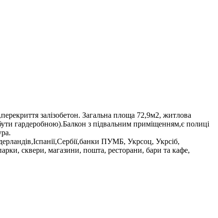
перекриття залізобетон. Загальна площа 72,9м2, житлова
е бути гардеробною).Балкон з підвальним приміщенням,є полиці
ра.
ерландів,Іспанії,Сербії,банки ПУМБ, Укрсоц, Укрсіб,
арки, сквери, магазини, пошта, ресторани, бари та кафе,