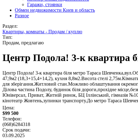
Гаражи, стоянки
Обмен недвижимости Киев и область
Разное
Раздел:
Квартиры, комнаты - Продам / куплю
Тип:
Продам, предлагаю
Центр Подола! 3-к квартира 
Центр Подола! 3-к квартира біля метро Тараса Шевченка,вул.О
47,9м2 (18,3+15,4+14,2), кухня 8,8м2.Висота стелі 2,75м.Кімн
для зберігання.Житловий стан.Можливо облаштування окремого
Ділова частина Подолу, будинок біля дороги,прохідне місце,бе
Юніверсал, Приват, Житній ринок, БЦ Іллінський, гімназія №107
кінотеатр Жовтень,зупинки транспорту.До метро Тараса Шевчен
Цена:
$99 500
Телефон:
(068)6284318
Срок подачи:
03.09.2025