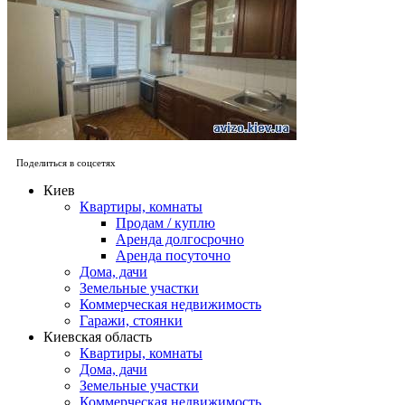
Поделиться в соцсетях
Киев
Квартиры, комнаты
Продам / куплю
Аренда долгосрочно
Аренда посуточно
Дома, дачи
Земельные участки
Коммерческая недвижимость
Гаражи, стоянки
Киевская область
Квартиры, комнаты
Дома, дачи
Земельные участки
Коммерческая недвижимость