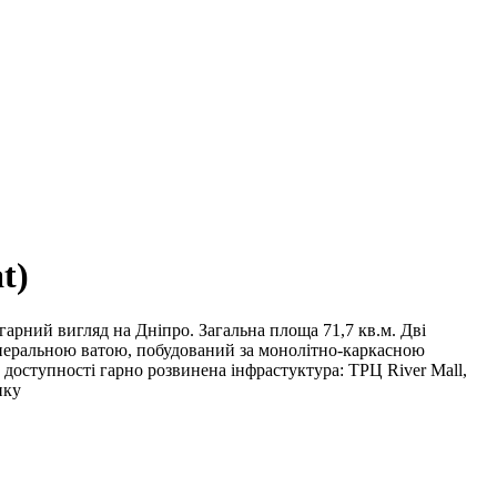
t)
гарний вигляд на Дніпро. Загальна площа 71,7 кв.м. Дві
інеральною ватою, побудований за монолітно-каркасною
й доступності гарно розвинена інфрастуктура: ТРЦ River Mall,
нку