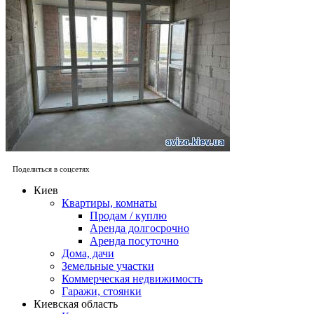
Поделиться в соцсетях
Киев
Квартиры, комнаты
Продам / куплю
Аренда долгосрочно
Аренда посуточно
Дома, дачи
Земельные участки
Коммерческая недвижимость
Гаражи, стоянки
Киевская область