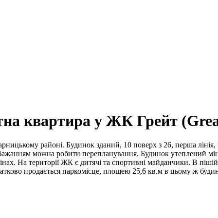
тна квартира у ЖК Грейт (Grea
ницькому районі. Будинок зданий, 10 поверх з 26, перша лінія, 
За бажанням можна робити перепланування. Будинок утеплений м
тінах. На території ЖК є дитячі та спортивні майданчики. В піші
датково продається паркомісце, площею 25,6 кв.м в цьому ж буди