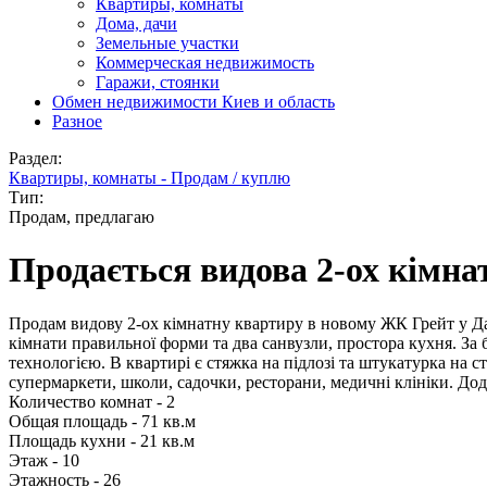
Квартиры, комнаты
Дома, дачи
Земельные участки
Коммерческая недвижимость
Гаражи, стоянки
Обмен недвижимости Киев и область
Разное
Раздел:
Квартиры, комнаты - Продам / куплю
Тип:
Продам, предлагаю
Продається видова 2-ох кімна
Продам видову 2-ох кімнатну квартиру в новому ЖК Грейт у Дар
кімнати правильної форми та два санвузли, простора кухня. 
технологією. В квартирі є стяжка на підлозі та штукатурка на с
супермаркети, школи, садочки, ресторани, медичні клініки. До
Количество комнат - 2
Общая площадь - 71 кв.м
Площадь кухни - 21 кв.м
Этаж - 10
Этажность - 26