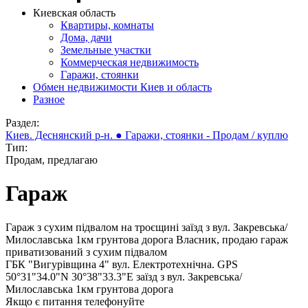
Киевская область
Квартиры, комнаты
Дома, дачи
Земельные участки
Коммерческая недвижимость
Гаражи, стоянки
Обмен недвижимости Киев и область
Разное
Раздел:
Киев. Деснянский р-н. ● Гаражи, стоянки - Продам / куплю
Тип:
Продам, предлагаю
Гараж
Гараж з сухим підвалом на троєщині заїзд з вул. Закревська/
Милославська 1км грунтова дорога Власник, продаю гараж
приватизований з сухим підвалом
ГБК "Вигурівщина 4" вул. Електротехнічна. GPS
50°31"34.0"N 30°38"33.3"E заїзд з вул. Закревська/
Милославська 1км грунтова дорога
Якщо є питання телефонуйте