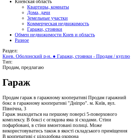
Киевская область
Квартиры, комнаты
Дома, дачи
Земельные участки
Коммерческая недвижимость
Гаражи, стоянки
Обмен недвижимости Киев и область
Разное
Раздел:
Киев. Оболонский р-н. ● Гаражи, стоянки - Продам / куплю
Тип:
Продам, предлагаю
Гараж
Продам гараж в гаражному кооперативі Продам гаражний
бокс в гаражному кооперативі "Дніпро". м. Київ, вул.
Північна, 3
Гараж знаходиться на першому поверсі 5-поверхового
комплексу. В боксі є оглядова яма зі сходами. Стіни
пофарбовані, в стіни вмонтовані полиці. Може
використовуватись також в якості складського приміщення
В кооперативі є цілодобова охорона