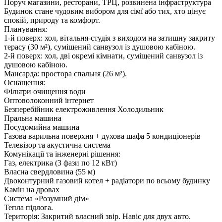
Поруч магазини, ресторани, ТРЦ, розвинена інфраструктура
Будинок стане чудовим вибором для сімї або тих, хто цінує
спокій, природу та комфорт.
Планування:
1-й поверх: хол, вітальня-студія з виходом на затишну закриту
терасу (30 м²), суміщений санвузол із душовою кабіною.
2-й поверх: хол, дві окремі кімнати, суміщений санвузол із
душовою кабіною.
Мансарда: простора спальня (26 м²).
Оснащення:
Фільтри очищення води
Оптоволоконний інтернет
Безперебійник електроживлення Холодильник
Пральна машина
Посудомийна машина
Газова варильна поверхня + духова шафа 5 кондиціонерів
Телевізор та акустична система
Комунікації та інженерні рішення:
Газ, електрика (3 фази по 12 кВт)
Власна свердловина (55 м)
Двоконтурний газовий котел + радіатори по всьому будинку
Камін на дровах
Система «Розумний дім»
Тепла підлога.
Територія: Закритий власний звір. Навіс для двух авто.