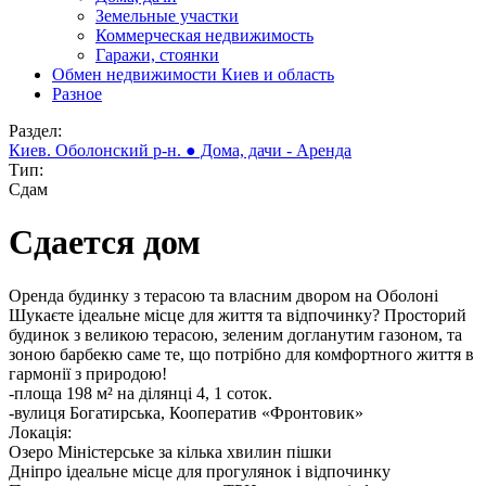
Земельные участки
Коммерческая недвижимость
Гаражи, стоянки
Обмен недвижимости Киев и область
Разное
Раздел:
Киев. Оболонский р-н. ● Дома, дачи - Аренда
Тип:
Сдам
Сдается дом
Оренда будинку з терасою та власним двором на Оболоні
Шукаєте ідеальне місце для життя та відпочинку? Просторий
будинок з великою терасою, зеленим догланутим газоном, та
зоною барбекю саме те, що потрібно для комфортного життя в
гармонії з природою!
-площа 198 м² на ділянці 4, 1 соток.
-вулиця Богатирська, Кооператив «Фронтовик»
Локація:
Озеро Міністерське за кілька хвилин пішки
Дніпро ідеальне місце для прогулянок і відпочинку