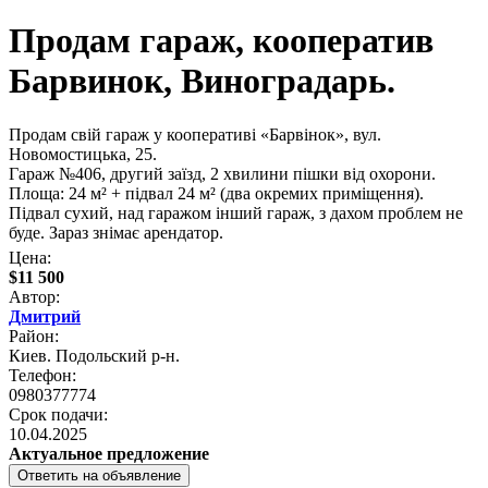
Продам гараж, кооператив
Барвинок, Виноградарь.
Продам свій гараж у кооперативі «Барвінок», вул.
Новомостицька, 25.
Гараж №406, другий заїзд, 2 хвилини пішки від охорони.
Площа: 24 м² + підвал 24 м² (два окремих приміщення).
Підвал сухий, над гаражом інший гараж, з дахом проблем не
буде. Зараз знімає арендатор.
Цена:
$11 500
Автор:
Дмитрий
Район:
Киев. Подольский р-н.
Телефон:
0980377774
Срок подачи:
10.04.2025
Актуальное предложение