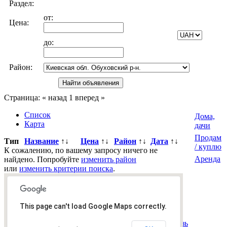
Раздел:
от:
Цена:
до:
Район:
Страница:
« назад
1
вперед »
Список
Дома,
Карта
дачи
Продам
Тип
Название
↑↓
Цена
↑↓
Район
↑↓
Дата
↑↓
/ куплю
К сожалению, по вашему запросу ничего не
Аренда
найдено. Попробуйте
изменить район
или
изменить критерии поиска
.
Всего
0
объявлений.
Страница:
« назад
1
вперед »
This page can't load Google Maps correctly.
Все рубрики
|
Подать объявление
|
Найти
объявления
|
Добавить в закладки
|
Обратная связь