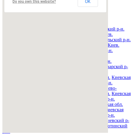
OK
Do you own this website?
Недвижимость Киева и области
© 2015-2025 Avizo
Запрос выполняется. Пожалуйта, подождите.
Все районы
Киев. Голосеевский р-н.
Киев. Дарницкий р-н.
Киев. Деснянский р-н.
Киев. Днепровский р-н.
Киев.
Оболонский р-н.
Киев. Печерский р-н.
Киев. Подольский р-н.
Киев. Святошинский р-н.
Киев. Соломенский р-н.
Киев.
Шевченковский р-н.
Киевская обл. Барышевский р-н.
Киевская обл. Белоцерковский р-н.
Киевская обл.
Богуславский р-н.
Киевская обл. Бориспольский р-н.
Киевская обл. Бородянский р-н.
Киевская обл. Броварской р-
н.
Киевская обл. Васильковский р-н.
Киевская обл.
Володарский р-н.
Киевская обл. Вышгородский р-н.
Киевская
обл. Згуровский р-н.
Киевская обл. Иванковский р-н.
Киевская обл. Кагарлыкский р-н.
Киевская обл. Киево-
Святошинский р-н.
Киевская обл. Макаровский р-н.
Киевская
обл. Мироновский р-н.
Киевская обл. Обуховский р-н.
Киевская обл. Переяслав-Хмельницкий р-н.
Киевская обл.
Полесский р-н.
Киевская обл. Ракитнянский р-н.
Киевская
обл. Сквирский р-н.
Киевская обл. Ставищенский р-н.
Киевская обл. Таращанский р-н.
Киевская обл. Тетиевский р-
н.
Киевская обл. Фастовский р-н.
Киевская обл. Яготинский
р-н.