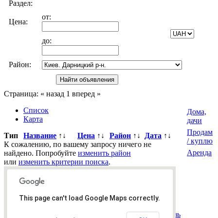
Раздел:
от:
Цена:
до:
Район:
Страница:
« назад
1
вперед »
Список
Дома,
Карта
дачи
Продам
Тип
Название
↑↓
Цена
↑↓
Район
↑↓
Дата
↑↓
/ куплю
К сожалению, по вашему запросу ничего не
Аренда
найдено. Попробуйте
изменить район
или
изменить критерии поиска
.
Всего
0
объявлений.
Страница:
« назад
1
вперед »
This page can't load Google Maps correctly.
Все рубрики
|
Подать объявление
|
Найти
объявления
|
Добавить в закладки
|
Обратная связь