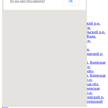
OK
Do you own this website?
Недвижимость Киева и области
© 2015-2025 Avizo
Запрос выполняется. Пожалуйта, подождите.
Все районы
Киев. Голосеевский р-н.
Киев. Дарницкий р-н.
Киев. Деснянский р-н.
Киев. Днепровский р-н.
Киев.
Оболонский р-н.
Киев. Печерский р-н.
Киев. Подольский р-н.
Киев. Святошинский р-н.
Киев. Соломенский р-н.
Киев.
Шевченковский р-н.
Киевская обл. Барышевский р-н.
Киевская обл. Белоцерковский р-н.
Киевская обл.
Богуславский р-н.
Киевская обл. Бориспольский р-н.
Киевская обл. Бородянский р-н.
Киевская обл. Броварской р-
н.
Киевская обл. Васильковский р-н.
Киевская обл.
Володарский р-н.
Киевская обл. Вышгородский р-н.
Киевская
обл. Згуровский р-н.
Киевская обл. Иванковский р-н.
Киевская обл. Кагарлыкский р-н.
Киевская обл. Киево-
Святошинский р-н.
Киевская обл. Макаровский р-н.
Киевская
обл. Мироновский р-н.
Киевская обл. Обуховский р-н.
Киевская обл. Переяслав-Хмельницкий р-н.
Киевская обл.
Полесский р-н.
Киевская обл. Ракитнянский р-н.
Киевская
обл. Сквирский р-н.
Киевская обл. Ставищенский р-н.
Киевская обл. Таращанский р-н.
Киевская обл. Тетиевский р-
н.
Киевская обл. Фастовский р-н.
Киевская обл. Яготинский
р-н.