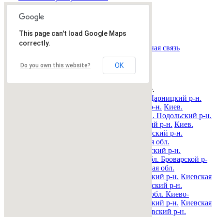
Всего
0
объявлений.
Страница:
« назад
1
вперед »
This page can't load Google Maps
Все рубрики
|
Подать объявление
|
Найти
correctly.
объявления
|
Добавить в закладки
|
Обратная связь
Недвижимость Киева и области
OK
Do you own this website?
© 2015-2025 Avizo
Запрос выполняется. Пожалуйта, подождите.
Все районы
Киев. Голосеевский р-н.
Киев. Дарницкий р-н.
Киев. Деснянский р-н.
Киев. Днепровский р-н.
Киев.
Оболонский р-н.
Киев. Печерский р-н.
Киев. Подольский р-н.
Киев. Святошинский р-н.
Киев. Соломенский р-н.
Киев.
Шевченковский р-н.
Киевская обл. Барышевский р-н.
Киевская обл. Белоцерковский р-н.
Киевская обл.
Богуславский р-н.
Киевская обл. Бориспольский р-н.
Киевская обл. Бородянский р-н.
Киевская обл. Броварской р-
н.
Киевская обл. Васильковский р-н.
Киевская обл.
Володарский р-н.
Киевская обл. Вышгородский р-н.
Киевская
обл. Згуровский р-н.
Киевская обл. Иванковский р-н.
Киевская обл. Кагарлыкский р-н.
Киевская обл. Киево-
Святошинский р-н.
Киевская обл. Макаровский р-н.
Киевская
обл. Мироновский р-н.
Киевская обл. Обуховский р-н.