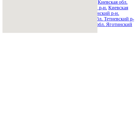
Киевская обл. Переяслав-Хмельницкий р-н.
Киевская обл.
Полесский р-н.
Киевская обл. Ракитнянский р-н.
Киевская
обл. Сквирский р-н.
Киевская обл. Ставищенский р-н.
Киевская обл. Таращанский р-н.
Киевская обл. Тетиевский р-
н.
Киевская обл. Фастовский р-н.
Киевская обл. Яготинский
р-н.