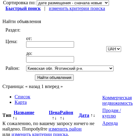
Сортировка по:
Быстрый поиск
|
изменить критерии поиска
Найти объявления
Раздел:
от:
Цена:
до:
Район:
Страница:
« назад
1
вперед »
Список
Коммерческая
Карта
недвижимость
Продам /
Название
Цена
Район
Тип
Дата
↑↓
куплю
↑↓
↑↓
↑↓
Аренда
К сожалению, по вашему запросу ничего не
найдено. Попробуйте
изменить район
или
изменить критерии поиска
.