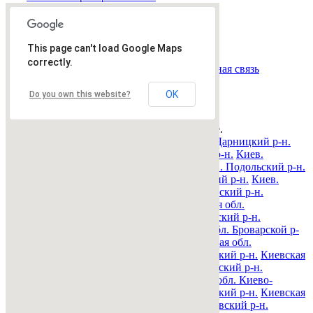
Всего
0
объявлений.
Страница:
« назад
1
вперед »
This page can't load Google Maps
Все рубрики
|
Подать объявление
|
Найти
correctly.
объявления
|
Добавить в закладки
|
Обратная связь
Недвижимость Киева и области
OK
Do you own this website?
© 2015-2025 Avizo
Запрос выполняется. Пожалуйта, подождите.
Все районы
Киев. Голосеевский р-н.
Киев. Дарницкий р-н.
Киев. Деснянский р-н.
Киев. Днепровский р-н.
Киев.
Оболонский р-н.
Киев. Печерский р-н.
Киев. Подольский р-н.
Киев. Святошинский р-н.
Киев. Соломенский р-н.
Киев.
Шевченковский р-н.
Киевская обл. Барышевский р-н.
Киевская обл. Белоцерковский р-н.
Киевская обл.
Богуславский р-н.
Киевская обл. Бориспольский р-н.
Киевская обл. Бородянский р-н.
Киевская обл. Броварской р-
н.
Киевская обл. Васильковский р-н.
Киевская обл.
Володарский р-н.
Киевская обл. Вышгородский р-н.
Киевская
обл. Згуровский р-н.
Киевская обл. Иванковский р-н.
Киевская обл. Кагарлыкский р-н.
Киевская обл. Киево-
Святошинский р-н.
Киевская обл. Макаровский р-н.
Киевская
обл. Мироновский р-н.
Киевская обл. Обуховский р-н.