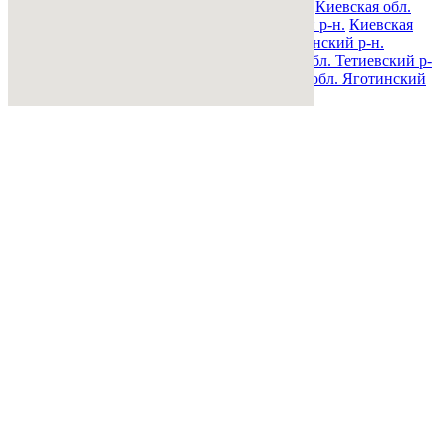
Киевская обл. Переяслав-Хмельницкий р-н.
Киевская обл.
Полесский р-н.
Киевская обл. Ракитнянский р-н.
Киевская
обл. Сквирский р-н.
Киевская обл. Ставищенский р-н.
Киевская обл. Таращанский р-н.
Киевская обл. Тетиевский р-
н.
Киевская обл. Фастовский р-н.
Киевская обл. Яготинский
р-н.