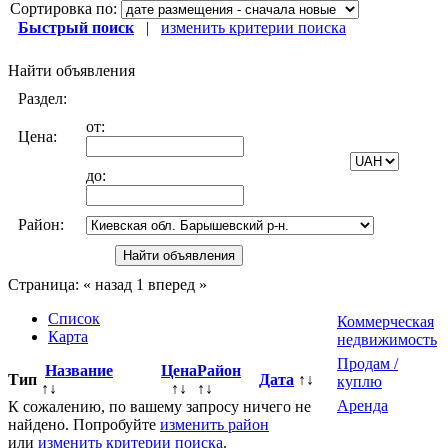
Сортировка по:
Быстрый поиск
|
изменить критерии поиска
Найти объявления
Раздел:
от:
Цена:
до:
Район:
Страница:
« назад
1
вперед »
Список
Коммерческая
Карта
недвижимость
Продам /
Название
Цена
Район
Тип
Дата
↑↓
куплю
↑↓
↑↓
↑↓
Аренда
К сожалению, по вашему запросу ничего не
найдено. Попробуйте
изменить район
или
изменить критерии поиска
.