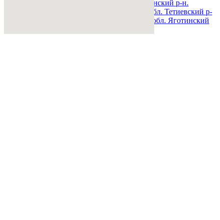
обл. Сквирский р-н.
Киевская обл. Ставищенский р-н.
Киевская обл. Таращанский р-н.
Киевская обл. Тетиевский р-
н.
Киевская обл. Фастовский р-н.
Киевская обл. Яготинский
р-н.