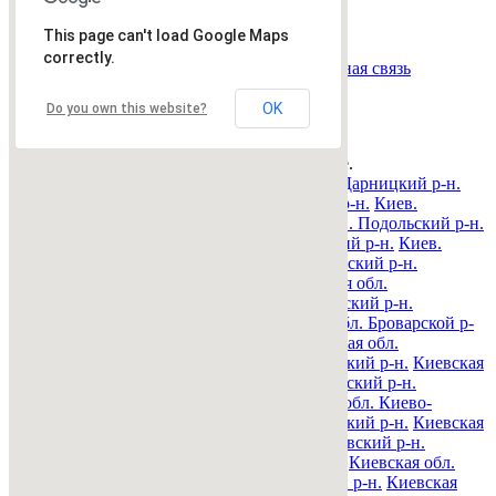
Страница:
« назад
1
вперед »
This page can't load Google Maps
Все рубрики
|
Подать объявление
|
Найти
correctly.
объявления
|
Добавить в закладки
|
Обратная связь
Недвижимость Киева и области
OK
Do you own this website?
© 2015-2025 Avizo
Запрос выполняется. Пожалуйта, подождите.
Все районы
Киев. Голосеевский р-н.
Киев. Дарницкий р-н.
Киев. Деснянский р-н.
Киев. Днепровский р-н.
Киев.
Оболонский р-н.
Киев. Печерский р-н.
Киев. Подольский р-н.
Киев. Святошинский р-н.
Киев. Соломенский р-н.
Киев.
Шевченковский р-н.
Киевская обл. Барышевский р-н.
Киевская обл. Белоцерковский р-н.
Киевская обл.
Богуславский р-н.
Киевская обл. Бориспольский р-н.
Киевская обл. Бородянский р-н.
Киевская обл. Броварской р-
н.
Киевская обл. Васильковский р-н.
Киевская обл.
Володарский р-н.
Киевская обл. Вышгородский р-н.
Киевская
обл. Згуровский р-н.
Киевская обл. Иванковский р-н.
Киевская обл. Кагарлыкский р-н.
Киевская обл. Киево-
Святошинский р-н.
Киевская обл. Макаровский р-н.
Киевская
обл. Мироновский р-н.
Киевская обл. Обуховский р-н.
Киевская обл. Переяслав-Хмельницкий р-н.
Киевская обл.
Полесский р-н.
Киевская обл. Ракитнянский р-н.
Киевская