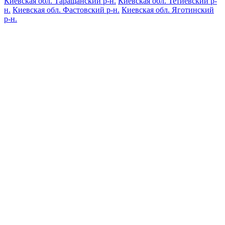
Киевская обл. Таращанский р-н.
Киевская обл. Тетиевский р-
н.
Киевская обл. Фастовский р-н.
Киевская обл. Яготинский
р-н.