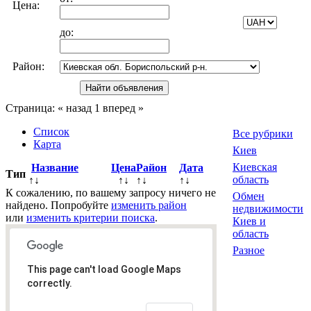
Цена:
до:
Район:
Страница:
« назад
1
вперед »
Список
Все рубрики
Карта
Киев
Киевская
Название
Цена
Район
Дата
Тип
область
↑↓
↑↓
↑↓
↑↓
К сожалению, по вашему запросу ничего не
Обмен
найдено. Попробуйте
изменить район
недвижимости
или
изменить критерии поиска
.
Киев и
область
Разное
This page can't load Google Maps
correctly.
Всего
0
объявлений.