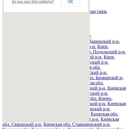
Страница:
« назад
1
вперед »
OK
Do you own this website?
Все рубрики
|
Подать объявление
|
Найти
объявления
|
Добавить в закладки
|
Обратная связь
Недвижимость Киева и области
© 2015-2025 Avizo
Запрос выполняется. Пожалуйта, подождите.
Все районы
Киев. Голосеевский р-н.
Киев. Дарницкий р-н.
Киев. Деснянский р-н.
Киев. Днепровский р-н.
Киев.
Оболонский р-н.
Киев. Печерский р-н.
Киев. Подольский р-н.
Киев. Святошинский р-н.
Киев. Соломенский р-н.
Киев.
Шевченковский р-н.
Киевская обл. Барышевский р-н.
Киевская обл. Белоцерковский р-н.
Киевская обл.
Богуславский р-н.
Киевская обл. Бориспольский р-н.
Киевская обл. Бородянский р-н.
Киевская обл. Броварской р-
н.
Киевская обл. Васильковский р-н.
Киевская обл.
Володарский р-н.
Киевская обл. Вышгородский р-н.
Киевская
обл. Згуровский р-н.
Киевская обл. Иванковский р-н.
Киевская обл. Кагарлыкский р-н.
Киевская обл. Киево-
Святошинский р-н.
Киевская обл. Макаровский р-н.
Киевская
обл. Мироновский р-н.
Киевская обл. Обуховский р-н.
Киевская обл. Переяслав-Хмельницкий р-н.
Киевская обл.
Полесский р-н.
Киевская обл. Ракитнянский р-н.
Киевская
обл. Сквирский р-н.
Киевская обл. Ставищенский р-н.