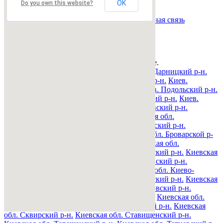
Страница:
« назад
1
вперед »
OK
Do you own this website?
Все рубрики
|
Подать объявление
|
Найти
объявления
|
Добавить в закладки
|
Обратная связь
Недвижимость Киева и области
© 2015-2025 Avizo
Запрос выполняется. Пожалуйта, подождите.
Все районы
Киев. Голосеевский р-н.
Киев. Дарницкий р-н.
Киев. Деснянский р-н.
Киев. Днепровский р-н.
Киев.
Оболонский р-н.
Киев. Печерский р-н.
Киев. Подольский р-н.
Киев. Святошинский р-н.
Киев. Соломенский р-н.
Киев.
Шевченковский р-н.
Киевская обл. Барышевский р-н.
Киевская обл. Белоцерковский р-н.
Киевская обл.
Богуславский р-н.
Киевская обл. Бориспольский р-н.
Киевская обл. Бородянский р-н.
Киевская обл. Броварской р-
н.
Киевская обл. Васильковский р-н.
Киевская обл.
Володарский р-н.
Киевская обл. Вышгородский р-н.
Киевская
обл. Згуровский р-н.
Киевская обл. Иванковский р-н.
Киевская обл. Кагарлыкский р-н.
Киевская обл. Киево-
Святошинский р-н.
Киевская обл. Макаровский р-н.
Киевская
обл. Мироновский р-н.
Киевская обл. Обуховский р-н.
Киевская обл. Переяслав-Хмельницкий р-н.
Киевская обл.
Полесский р-н.
Киевская обл. Ракитнянский р-н.
Киевская
обл. Сквирский р-н.
Киевская обл. Ставищенский р-н.