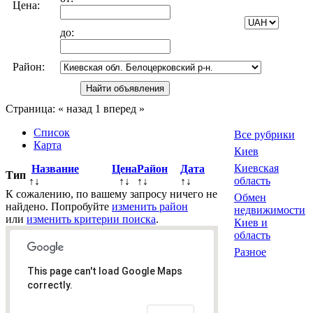
Цена:
до:
Район:
Страница:
« назад
1
вперед »
Список
Все рубрики
Карта
Киев
Киевская
Название
Цена
Район
Дата
Тип
область
↑↓
↑↓
↑↓
↑↓
К сожалению, по вашему запросу ничего не
Обмен
найдено. Попробуйте
изменить район
недвижимости
или
изменить критерии поиска
.
Киев и
область
Разное
This page can't load Google Maps
correctly.
Всего
0
объявлений.