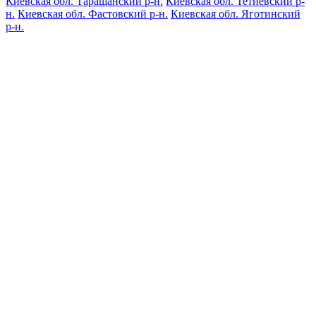
Киевская обл. Таращанский р-н.
Киевская обл. Тетиевский р-
н.
Киевская обл. Фастовский р-н.
Киевская обл. Яготинский
р-н.