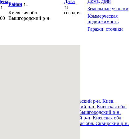
Дома, дачи
ена
Дата
Район
↑↓
↑↓
↑↓
Земельные участки
Киевская обл.
сегодня
Коммерческая
100
Вышгородский р-н.
недвижимость
Гаражи, стоянки
н.
Киев. Печерский р-н.
Киев. Подольский р-н.
Киев.
овский р-н.
Киевская обл. Богуславский р-н.
Киевская обл.
обл. Володарский р-н.
Киевская обл. Вышгородский р-н.
ский р-н.
Киевская обл. Макаровский р-н.
Киевская обл.
вская обл. Ракитнянский р-н.
Киевская обл. Сквирский р-н.
.
Киевская обл. Яготинский р-н.