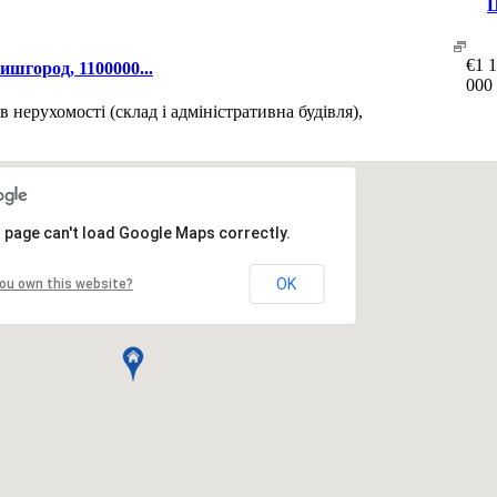
Ц
€
1 
шгород, 1100000...
000
нерухомості (склад і адміністративна будівля),
 page can't load Google Maps correctly.
вить в закладки
|
Обратная связь
OK
ou own this website?
в. Деснянский р-н.
Киев. Днепровский р-н.
Киев. Оболонский р-
ий р-н.
Киевская обл. Барышевский р-н.
Киевская обл. Белоцерк
бл. Броварской р-н.
Киевская обл. Васильковский р-н.
Киевская 
Киевская обл. Кагарлыкский р-н.
Киевская обл. Киево-Святошин
. Переяслав-Хмельницкий р-н.
Киевская обл. Полесский р-н.
Кие
-н.
Киевская обл. Тетиевский р-н.
Киевская обл. Фастовский р-н