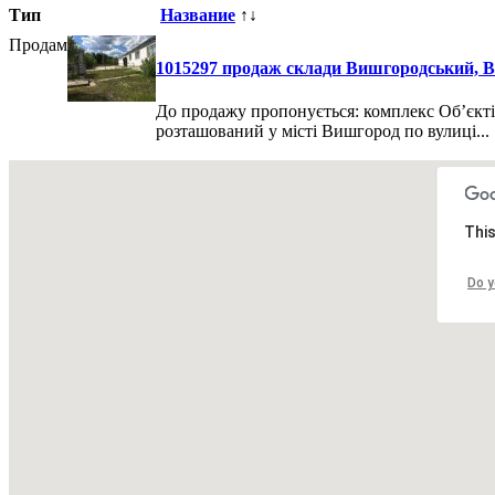
Тип
Название
↑↓
Продам
1015297 продаж склади Вишгородський, Ви
До продажу пропонується: комплекс Об’єктів 
розташований у місті Вишгород по вулиці...
Всего
1
объявлений.
Страница:
« назад
1
вперед »
This
Все рубрики
|
Подать объявление
|
Найти объявления
|
Доба
Недвижимость Киева и области
Do y
© 2015-2025 Avizo
Запрос выполняется. Пожалуйта, подождите.
Все районы
Киев. Голосеевский р-н.
Киев. Дарницкий р-н.
Кие
Святошинский р-н.
Киев. Соломенский р-н.
Киев. Шевченковск
Бориспольский р-н.
Киевская обл. Бородянский р-н.
Киевская о
Киевская обл. Згуровский р-н.
Киевская обл. Иванковский р-н.
Мироновский р-н.
Киевская обл. Обуховский р-н.
Киевская обл
Киевская обл. Ставищенский р-н.
Киевская обл. Таращанский р