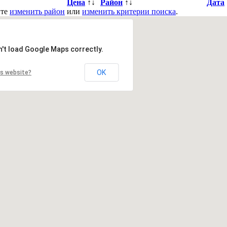
Цена
↑↓
Район
↑↓
Дата
йте
изменить район
или
изменить критерии поиска
.
n't load Google Maps correctly.
OK
is website?
вить в закладки
|
Обратная связь
в. Деснянский р-н.
Киев. Днепровский р-н.
Киев. Оболонский р-
ий р-н.
Киевская обл. Барышевский р-н.
Киевская обл. Белоцерк
бл. Броварской р-н.
Киевская обл. Васильковский р-н.
Киевская 
Киевская обл. Кагарлыкский р-н.
Киевская обл. Киево-Святошин
. Переяслав-Хмельницкий р-н.
Киевская обл. Полесский р-н.
Кие
-н.
Киевская обл. Тетиевский р-н.
Киевская обл. Фастовский р-н