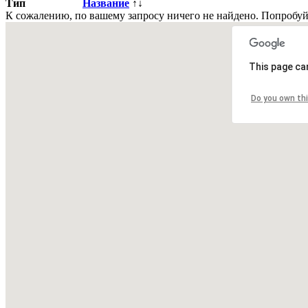
Тип
Название
↑↓
К сожалению, по вашему запросу ничего не найдено. Попробу
This page ca
Всего
0
объявлений.
Do you own th
Страница:
« назад
1
вперед »
Все рубрики
|
Подать объявление
|
Найти объявления
|
Доба
Недвижимость Киева и области
© 2015-2025 Avizo
Запрос выполняется. Пожалуйта, подождите.
Все районы
Киев. Голосеевский р-н.
Киев. Дарницкий р-н.
Кие
Святошинский р-н.
Киев. Соломенский р-н.
Киев. Шевченковск
Бориспольский р-н.
Киевская обл. Бородянский р-н.
Киевская о
Киевская обл. Згуровский р-н.
Киевская обл. Иванковский р-н.
Мироновский р-н.
Киевская обл. Обуховский р-н.
Киевская обл
Киевская обл. Ставищенский р-н.
Киевская обл. Таращанский р