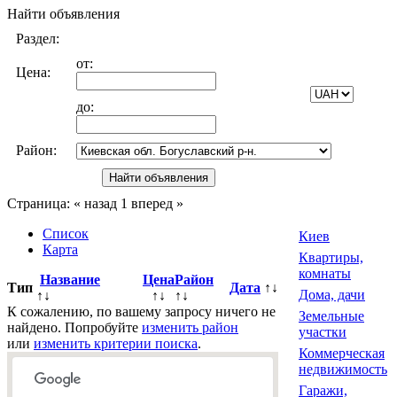
Найти объявления
Раздел:
от:
Цена:
до:
Район:
Страница:
« назад
1
вперед »
Список
Киев
Карта
Квартиры,
комнаты
Название
Цена
Район
Тип
Дата
↑↓
Дома, дачи
↑↓
↑↓
↑↓
К сожалению, по вашему запросу ничего не
Земельные
найдено. Попробуйте
изменить район
участки
или
изменить критерии поиска
.
Коммерческая
недвижимость
Гаражи,