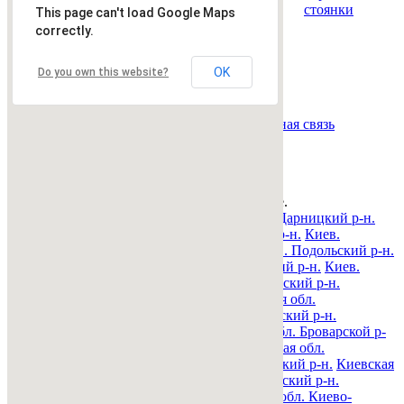
стоянки
This page can't load Google Maps
correctly.
Всего
0
объявлений.
OK
Do you own this website?
Страница:
« назад
1
вперед »
Все рубрики
|
Подать объявление
|
Найти
объявления
|
Добавить в закладки
|
Обратная связь
Недвижимость Киева и области
© 2015-2025 Avizo
Запрос выполняется. Пожалуйта, подождите.
Все районы
Киев. Голосеевский р-н.
Киев. Дарницкий р-н.
Киев. Деснянский р-н.
Киев. Днепровский р-н.
Киев.
Оболонский р-н.
Киев. Печерский р-н.
Киев. Подольский р-н.
Киев. Святошинский р-н.
Киев. Соломенский р-н.
Киев.
Шевченковский р-н.
Киевская обл. Барышевский р-н.
Киевская обл. Белоцерковский р-н.
Киевская обл.
Богуславский р-н.
Киевская обл. Бориспольский р-н.
Киевская обл. Бородянский р-н.
Киевская обл. Броварской р-
н.
Киевская обл. Васильковский р-н.
Киевская обл.
Володарский р-н.
Киевская обл. Вышгородский р-н.
Киевская
обл. Згуровский р-н.
Киевская обл. Иванковский р-н.
Киевская обл. Кагарлыкский р-н.
Киевская обл. Киево-