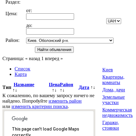
Раздел:
от:
Цена:
до:
Район:
Страница:
« назад
1
вперед »
Список
Киев
Карта
Квартиры,
комнаты
Название
Цена
Район
Тип
Дата
↑↓
Дома, дачи
↑↓
↑↓
↑↓
К сожалению, по вашему запросу ничего не
Земельные
найдено. Попробуйте
изменить район
участки
или
изменить критерии поиска
.
Коммерческая
недвижимость
Гаражи,
стоянки
This page can't load Google Maps
correctly.