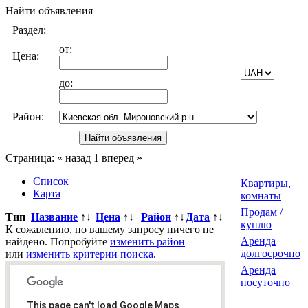
Найти объявления
Раздел:
от:
Цена:
до:
Район:
Страница:
« назад
1
вперед »
Список
Квартиры,
Карта
комнаты
Продам /
Тип
Название
↑↓
Цена
↑↓
Район
↑↓
Дата
↑↓
куплю
К сожалению, по вашему запросу ничего не
Аренда
найдено. Попробуйте
изменить район
долгосрочно
или
изменить критерии поиска
.
Аренда
посуточно
This page can't load Google Maps