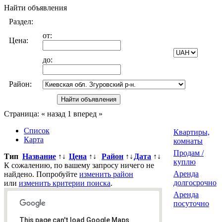
Найти объявления
Раздел:
от:
Цена:
до:
Район:
Страница:
« назад
1
вперед »
Список
Квартиры,
Карта
комнаты
Продам /
Тип
Название
↑↓
Цена
↑↓
Район
↑↓
Дата
↑↓
куплю
К сожалению, по вашему запросу ничего не
Аренда
найдено. Попробуйте
изменить район
долгосрочно
или
изменить критерии поиска
.
Аренда
посуточно
This page can't load Google Maps