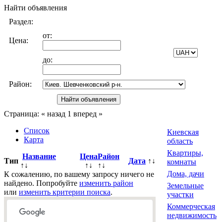
Найти объявления
Раздел:
от:
Цена:
до:
Район:
Страница:
« назад
1
вперед »
Список
Киевская
Карта
область
Квартиры,
Название
Цена
Район
Тип
Дата
↑↓
комнаты
↑↓
↑↓
↑↓
Дома, дачи
К сожалению, по вашему запросу ничего не
найдено. Попробуйте
изменить район
Земельные
или
изменить критерии поиска
.
участки
Коммерческая
недвижимость