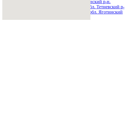
обл. Сквирский р-н.
Киевская обл. Ставищенский р-н.
Киевская обл. Таращанский р-н.
Киевская обл. Тетиевский р-
н.
Киевская обл. Фастовский р-н.
Киевская обл. Яготинский
р-н.