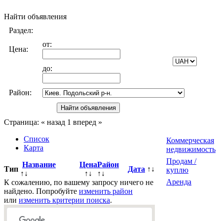
Найти объявления
Раздел:
от:
Цена:
до:
Район:
Страница:
« назад
1
вперед »
Список
Коммерческая
Карта
недвижимость
Продам /
Название
Цена
Район
Тип
Дата
↑↓
куплю
↑↓
↑↓
↑↓
Аренда
К сожалению, по вашему запросу ничего не
найдено. Попробуйте
изменить район
или
изменить критерии поиска
.
Всего
0
объявлений.