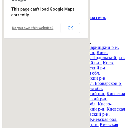
Страница:
« назад
1
вперед »
This page can't load Google Maps
Все рубрики
|
Подать объявление
|
Найти
correctly.
объявления
|
Добавить в закладки
|
Обратная связь
Недвижимость Киева и области
OK
Do you own this website?
© 2015-2025 Avizo
Запрос выполняется. Пожалуйта, подождите.
Все районы
Киев. Голосеевский р-н.
Киев. Дарницкий р-н.
Киев. Деснянский р-н.
Киев. Днепровский р-н.
Киев.
Оболонский р-н.
Киев. Печерский р-н.
Киев. Подольский р-н.
Киев. Святошинский р-н.
Киев. Соломенский р-н.
Киев.
Шевченковский р-н.
Киевская обл. Барышевский р-н.
Киевская обл. Белоцерковский р-н.
Киевская обл.
Богуславский р-н.
Киевская обл. Бориспольский р-н.
Киевская обл. Бородянский р-н.
Киевская обл. Броварской р-
н.
Киевская обл. Васильковский р-н.
Киевская обл.
Володарский р-н.
Киевская обл. Вышгородский р-н.
Киевская
обл. Згуровский р-н.
Киевская обл. Иванковский р-н.
Киевская обл. Кагарлыкский р-н.
Киевская обл. Киево-
Святошинский р-н.
Киевская обл. Макаровский р-н.
Киевская
обл. Мироновский р-н.
Киевская обл. Обуховский р-н.
Киевская обл. Переяслав-Хмельницкий р-н.
Киевская обл.
Полесский р-н.
Киевская обл. Ракитнянский р-н.
Киевская