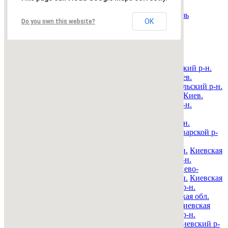
Все рубрики
|
Подать объявление
|
Найти
объявления
|
Добавить в закладки
|
Обратная связь
OK
Do you own this website?
Недвижимость Киева и области
© 2015-2025 Avizo
Запрос выполняется. Пожалуйта, подождите.
Все районы
Киев. Голосеевский р-н.
Киев. Дарницкий р-н.
Киев. Деснянский р-н.
Киев. Днепровский р-н.
Киев.
Оболонский р-н.
Киев. Печерский р-н.
Киев. Подольский р-н.
Киев. Святошинский р-н.
Киев. Соломенский р-н.
Киев.
Шевченковский р-н.
Киевская обл. Барышевский р-н.
Киевская обл. Белоцерковский р-н.
Киевская обл.
Богуславский р-н.
Киевская обл. Бориспольский р-н.
Киевская обл. Бородянский р-н.
Киевская обл. Броварской р-
н.
Киевская обл. Васильковский р-н.
Киевская обл.
Володарский р-н.
Киевская обл. Вышгородский р-н.
Киевская
обл. Згуровский р-н.
Киевская обл. Иванковский р-н.
Киевская обл. Кагарлыкский р-н.
Киевская обл. Киево-
Святошинский р-н.
Киевская обл. Макаровский р-н.
Киевская
обл. Мироновский р-н.
Киевская обл. Обуховский р-н.
Киевская обл. Переяслав-Хмельницкий р-н.
Киевская обл.
Полесский р-н.
Киевская обл. Ракитнянский р-н.
Киевская
обл. Сквирский р-н.
Киевская обл. Ставищенский р-н.
Киевская обл. Таращанский р-н.
Киевская обл. Тетиевский р-