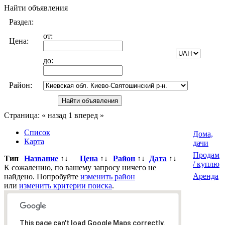
Найти объявления
Раздел:
от:
Цена:
до:
Район:
Страница:
« назад
1
вперед »
Список
Дома,
Карта
дачи
Продам
Тип
Название
↑↓
Цена
↑↓
Район
↑↓
Дата
↑↓
/ куплю
К сожалению, по вашему запросу ничего не
Аренда
найдено. Попробуйте
изменить район
или
изменить критерии поиска
.
Всего
0
объявлений.
Страница:
« назад
1
вперед »
This page can't load Google Maps correctly.